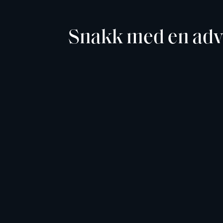
Snakk med en adv
Kontakt en av våre advokater direkte fo
prat. Første 30 minutter er kostnadsfrie
https://eie.no/advokat/ansatte
Eller fyll ut kontaktskjema, og du hører 