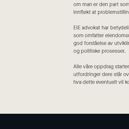
om man er den part som 
innfløkt at problemstilli
EIE advokat har betydel
som omfatter eiendomsut
god forståelse av utvikl
og politiske prosesser.
Alle våre oppdrag start
utfordringer dere står ov
hva dette eventuelt vil k