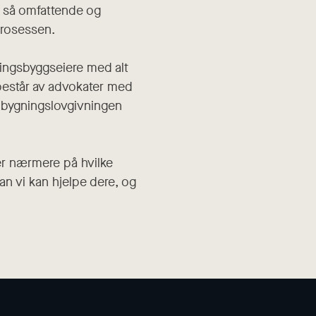
t så omfattende og
 prosessen.
ingsbyggseiere med alt
består av advokater med
g bygningslovgivningen
er nærmere på hvilke
an vi kan hjelpe dere, og