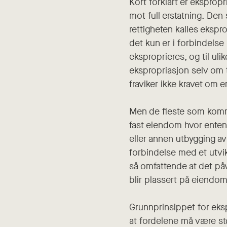
Kort forklart er ekspropr
mot full erstatning. Den
rettigheten kalles ekspr
det kun er i forbindelse
eksproprieres, og til uli
ekspropriasjon selv om t
fraviker ikke kravet om e
Men de fleste som komme
fast eiendom hvor enten
eller annen utbygging av 
forbindelse med et utvi
så omfattende at det på
blir plassert på eiendom
Grunnprinsippet for ekspr
at fordelene må være st