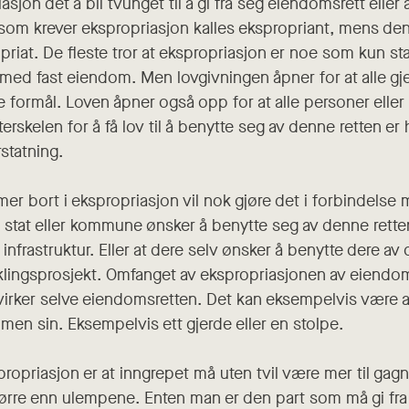
iasjon det å bli tvunget til å gi fra seg eiendomsrett elle
 som krever ekspropriasjon kalles ekspropriant, mens de
opriat. De fleste tror at ekspropriasjon er noe som kun st
 med fast eiendom. Men lovgivningen åpner for at alle g
ke formål. Loven åpner også opp for at alle personer eller
erskelen for å få lov til å benytte seg av denne retten er
rstatning.
r bort i ekspropriasjon vil nok gjøre det i forbindelse
 stat eller kommune ønsker å benytte seg av denne rette
infrastruktur. Eller at dere selv ønsker å benytte dere av 
klingsprosjekt. Omfanget av ekspropriasjonen av eiendom
virker selve eiendomsretten. Det kan eksempelvis være at
men sin. Eksempelvis ett gjerde eller en stolpe.
opriasjon er at inngrepet må uten tvil være mer til gagn e
ørre enn ulempene. Enten man er den part som må gi fra s