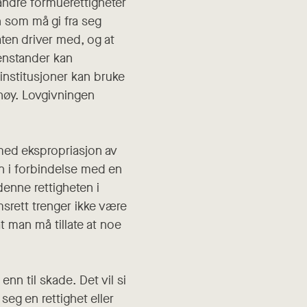
r andre formuerettigheter
n som må gi fra seg
aten driver med, og at
jenstander kan
 institusjoner kan bruke
 høy. Lovgivningen
 med ekspropriasjon av
n i forbindelse med en
denne rettigheten i
srett trenger ikke være
 man må tillate at noe
nn til skade. Det vil si
eg en rettighet eller