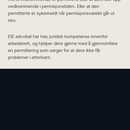
vedkommende i permisjonstiden. Eller at den
permitterte er sykemeldt når permisjonsvarslet går ut
osv.
EIE advokat har høy juridisk kompetanse innenfor
arbeidsrett, og hjelper dere gjerne med å gjennomføre
en permittering som sørger for at dere ikke får
problemer i etterkant.
Alle våre oppdrag starter med et gratis 30-minutters
informasjonsmøte hvor vi ser nærmere på hvilke
utfordringer dere står ovenfor, og hvor vi også gir dere
en bedre forståelse for hvordan vi kan hjelpe dere, og
hva denne bistanden eventuelt vil komme til å koste.