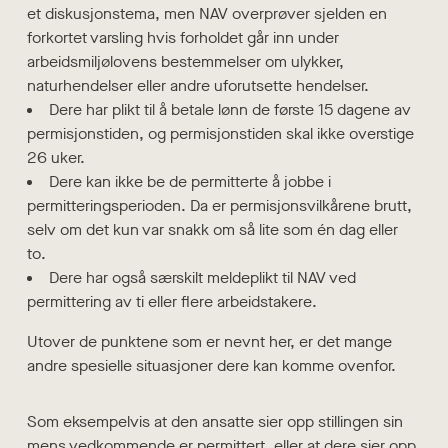
et diskusjonstema, men NAV overprøver sjelden en
forkortet varsling hvis forholdet går inn under
arbeidsmiljølovens bestemmelser om ulykker,
naturhendelser eller andre uforutsette hendelser.
Dere har plikt til å betale lønn de første 15 dagene av
permisjonstiden, og permisjonstiden skal ikke overstige
26 uker.
Dere kan ikke be de permitterte å jobbe i
permitteringsperioden. Da er permisjonsvilkårene brutt,
selv om det kun var snakk om så lite som én dag eller
to.
Dere har også særskilt meldeplikt til NAV ved
permittering av ti eller flere arbeidstakere.
Utover de punktene som er nevnt her, er det mange
andre spesielle situasjoner dere kan komme ovenfor.
Som eksempelvis at den ansatte sier opp stillingen sin
mens vedkommende er permittert, eller at dere sier opp