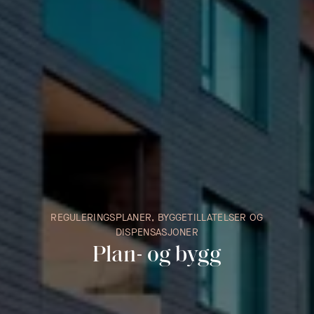
REGULERINGSPLANER, BYGGETILLATELSER OG
DISPENSASJONER
Plan- og bygg