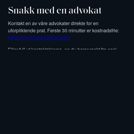
Snakk med en advokat
Kontakt en av våre advokater direkte for en
uforpliktende prat. Første 30 minutter er kostnadsfrie:
https://eie.no/advokat/ansatte
Eller fyll ut kontaktskjema, og du hører raskt fra oss!
Leave
NAVN
this
field
blank
E-POST
TELEFON