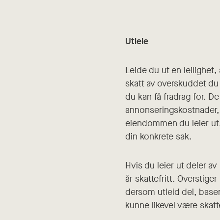
Utleie
Leide du ut en leilighe
skatt av overskuddet du
du kan få fradrag for. D
annonseringskostnader, s
eiendommen du leier ut, 
din konkrete sak.
Hvis du leier ut deler av
år skattefritt. Overstiger
dersom utleid del, baser
kunne likevel være skattef