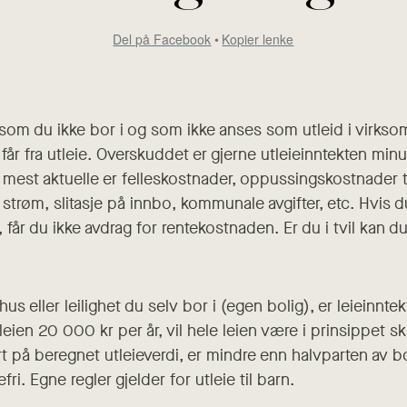
Del på Facebook
Kopier lenke
t, som du ikke bor i og som ikke anses som utleid i virk
 får fra utleie. Overskuddet er gjerne utleieinntekten m
e mest aktuelle er felleskostnader, oppussingskostnader t
trøm, slitasje på innbo, kommunale avgifter, etc. Hvis d
får du ikke avdrag for rentekostnaden. Er du i tvil kan du
 hus eller leilighet du selv bor i (egen bolig), er leieinn
 leien 20 000 kr per år, vil hele leien være i prinsippet ska
t på beregnet utleieverdi, er mindre enn halvparten av bol
ri. Egne regler gjelder for utleie til barn.