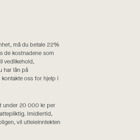
somhet, må du betale 22%
inus de kostnadene som
il vedlikehold,
u har lån på
 kontakte oss for hjelp i
tekt under 20 000 kr per
ttepliktig. Imidlertid,
igen, vil utleieinntekten