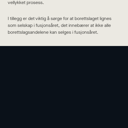
vellykket prosess.
I tillegg er det viktig å sørge for at borettslaget lignes
som selskap i fusjonsåret, det innebærer at ikke alle
borettslagsandelene kan selges i fusjonsåret.
Ta kontakt med oss i EIE advokat for en uforpliktende
prat. Vi hjelper deg gjerne med å vurdere om
borettslagsmodellen passer for ditt prosjekt.