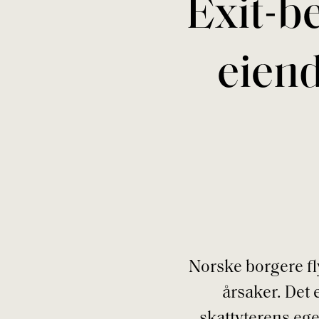
Exit-b
eiend
Norske borgere fly
årsaker. Det 
skattyterens ege