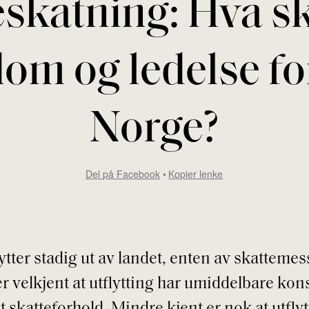
eskatning: Hva sk
om og ledelse fo
Norge?
Del på Facebook
Kopier lenke
tter stadig ut av landet, enten av skattemes
er velkjent at utflytting har umiddelbare ko
t skatteforhold. Mindre kjent er nok at utfly