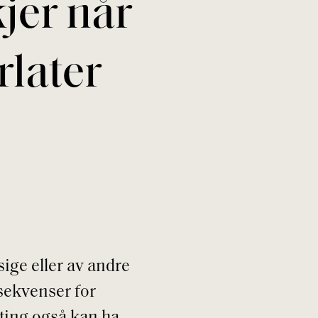
jer når
rlater
sige eller av andre
nsekvenser for
tting også kan ha